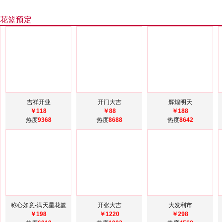
花篮预定
吉祥开业
开门大吉
辉煌明天
￥118
￥88
￥188
热度
9368
热度
8688
热度
8642
称心如意-满天星花篮
开张大吉
大发利市
￥198
￥1220
￥298