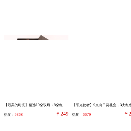
【最美的时光】精选19朵玫瑰（8朵红玫瑰，6朵香槟玫瑰，5朵粉玫瑰），叶上黄金点缀。
￥249
￥2
热度：
9368
热度：
6679