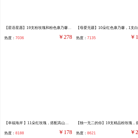
【星语星愿】19支粉玫瑰和粉色康乃馨混搭，2支多头白色香水百合，2支洋桔梗，搭配尤加利叶、洋甘菊等装饰。
￥278
￥1
热度：
7036
热度：
7135
【幸福海岸 】11朵红玫瑰，搭配高山积雪装饰。
￥178
￥2
热度：
8188
热度：
8621