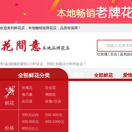
欢迎来到鲜花店，本地畅销老牌花店，品质有保障！
红玫瑰
|
百合
|
蓝色妖
市(县)级城区最快1小时送达，郊区(乡镇)3小时内送达！
全部鲜花分类
首页
全部鲜花
爱
玫瑰花
百合花
康乃馨
弗朗花
向日葵
玫瑰+百合
鲜花
300元以内
200-400元
300-600元
400-1000元
价格
800元以上