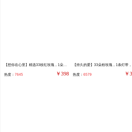
【想你在心里】精选33枝红玫瑰，1朵蝴蝶兰，黑色英文缎带装饰花面。
￥398
￥3
热度：
7645
热度：
6579