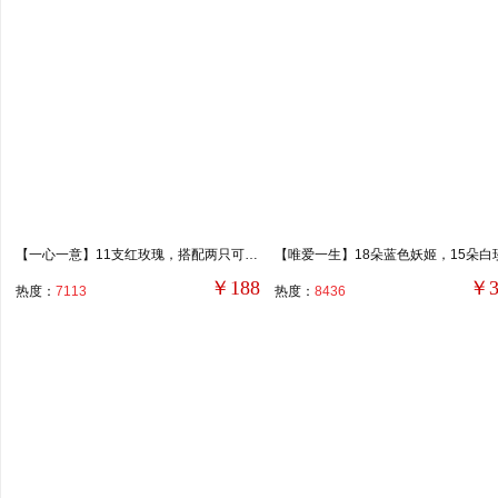
【一心一意】11支红玫瑰，搭配两只可爱小熊、适量满天星。
￥188
￥3
热度：
7113
热度：
8436