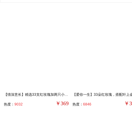
爱情鲜花
【情深意长】精选33支红玫瑰加两只小熊，满天星、黄莺搭配。
￥369
￥3
热度：
9032
热度：
6846