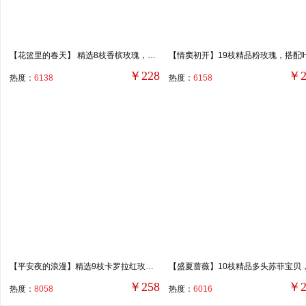
【花篮里的春天】 精选8枝香槟玫瑰，2枝向日葵，1朵粉色康乃馨，3支多头橙色泡泡，4支浅色多头洋桔梗，搭配洋甘菊、喷泉草、尤加利叶装饰。
￥228
￥2
热度：
6138
热度：
6158
【平安夜的浪漫】精选9枝卡罗拉红玫瑰，6粒费列罗，1颗红苹果，搭配红豆、白色相思梅，绿叶装饰。
￥258
￥2
热度：
8058
热度：
6016