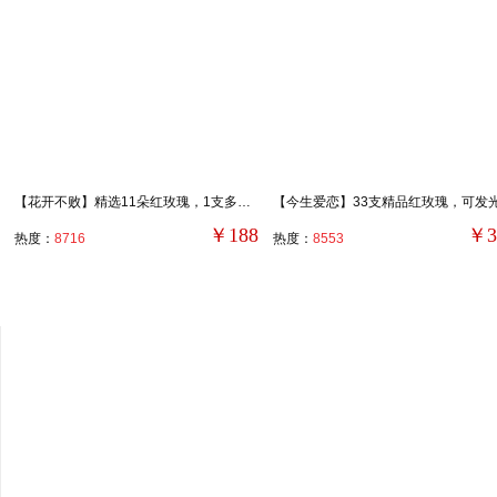
【花开不败】精选11朵红玫瑰，1支多头白色香水百合，搭配尤加利叶、满天星丰满装饰。
￥188
￥3
热度：
8716
热度：
8553
高档礼盒