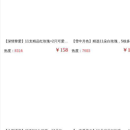
【深情挚爱】11支精品红玫瑰+2只可爱小熊，搭配适量白色满天星、栀子叶。
￥158
￥1
热度：
8316
热度：
7603