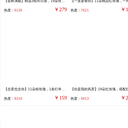
【金辉满载】精选3枝向日葵，19朵玫瑰康乃馨混搭（红玫瑰和红色康乃馨为主，金辉玫瑰、香槟玫瑰），5枝多头橙色泡泡，搭配尤加利叶装饰。
￥279
￥1
热度：
6136
热度：
7621
【念星也念你】11朵粉玫瑰，1条灯串，搭配满天星装饰。
￥159
￥2
热度：
8316
热度：
6813
新品上市