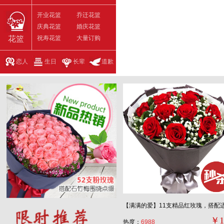
开业花篮
乔迁花篮
庆典花篮
婚庆花篮
祝寿花篮
大量订购
花篮
恋人
生日
长辈
道歉
￥1
热度：
6988