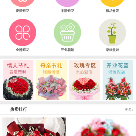
爱情鲜花
友情鲜花
精品盒装
全部鲜花
开业花篮
绿植盆栽
热卖排行
更多>