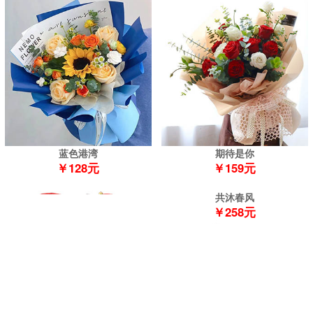
蓝色港湾
期待是你
￥128元
￥159元
共沐春风
￥258元