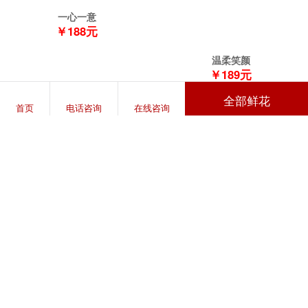
一心一意
￥188元
温柔笑颜
￥189元
全部鲜花
挚爱的你
首页
电话咨询
在线咨询
￥298元
给最爱的你
￥288元
全心全意
￥188元
纯洁情谊
一直爱着你
￥198元
￥189元
世间美好
￥239元