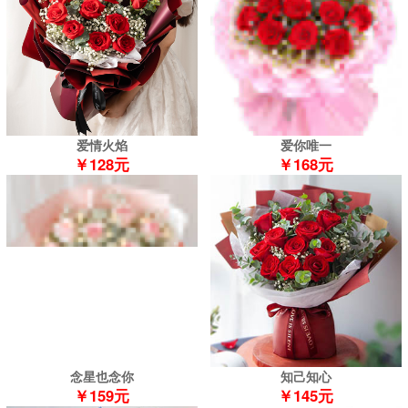
爱情火焰
爱你唯一
￥128元
￥168元
念星也念你
知己知心
￥159元
￥145元