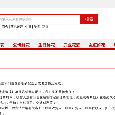
|
百合
|
蓝色妖姬
|
生日
|
爱情
|
花篮
鲜花
爱情鲜花
生日鲜花
开业花篮
友谊鲜花
：
通过我们设在各地的配送店或者连锁店完成；
情况造成订单延迟或无法配送，我们将不承担责任：
按照送货时间，收货人没有出现在顾客指定的送货地址，而且没有其他人在该处代
不可抗力，例如：自然灾害、交通戒严等；
尝试以三种方法联络有关客户：联络收货人、联络订货人、联络代收人，如仍
务；