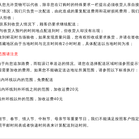
认您允许货物可以代收，除非您在订购时的特殊要求一栏提出必须收货人亲自
下情况，我们只负责一次配送，由此造成的重复配送费用和花材损耗费用，我
货人拒收；
在未联系到收货人情况下，顾客仍要求继续配送；
按照与收货人预约的时间地点配送到时，但收货人却没有出现；
收到鲜花时当场验收，如果发现质量问题，您有权拒收或要求换货，并请在签
西藏地区由于当地时间与北京时间有2小时时差，具体配送以当地时间为准；
范围请注意
由于向您追加路费，而耽误订单送达的情况。请您在选择配送区域时须参照提示
围需要加收的费用。如果您不能确定送达地址所属范围，请参照以下标准执行：
：指内环线以内的范围，免费配送
指内环线到外环线之间的范围，加收运费20元
指外环线以外的范围，加收运费40元
诞节、春节、情人节、中秋节、母亲节等重要节日，我们不能满足按照客户指
照平邮时间表或者快递时间表来计算配送到达时间。