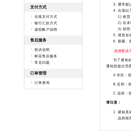
通常默
支付方式
出现以
在线支付方式
1) 收
2) 
银行汇款方式
3) 
虚拟帐户说明
请您在
售后服务
新疆、
投诉说明
选择配送
鲜花售后服务
为了避免
常见问题
通知您超出范
订单管理
A 市区
订单查询
B 近郊：
C 远郊：
请注意：
诸如圣
品则按