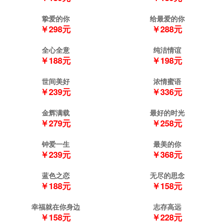
挚爱的你
给最爱的你
￥298元
￥288元
全心全意
纯洁情谊
￥188元
￥198元
世间美好
浓情蜜语
￥239元
￥336元
金辉满载
最好的时光
￥279元
￥258元
钟爱一生
最美的你
￥239元
￥368元
蓝色之恋
无尽的思念
￥188元
￥158元
幸福就在你身边
志存高远
￥158元
￥228元