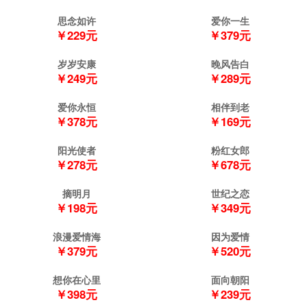
思念如许
爱你一生
￥229元
￥379元
岁岁安康
晚风告白
￥249元
￥289元
爱你永恒
相伴到老
￥378元
￥169元
阳光使者
粉红女郎
￥278元
￥678元
摘明月
世纪之恋
￥198元
￥349元
浪漫爱情海
因为爱情
￥379元
￥520元
想你在心里
面向朝阳
￥398元
￥239元