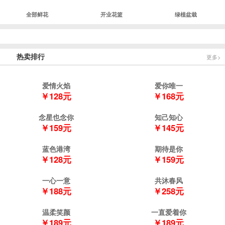
全部鲜花
开业花篮
绿植盆栽
热卖排行
更多>
爱情火焰
爱你唯一
￥128元
￥168元
念星也念你
知己知心
￥159元
￥145元
蓝色港湾
期待是你
￥128元
￥159元
一心一意
共沐春风
￥188元
￥258元
温柔笑颜
一直爱着你
￥189元
￥189元