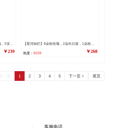
【爱的能量】2朵向日葵，11朵香槟玫瑰，5支洋桔梗，搭配蓝星花装饰。（蓝星花为季节性花材，非应季则替换为其他配花来保证花束效果）
【星河灿烂】8朵粉玫瑰，2朵向日葵，1朵粉色弗朗花，3支洋桔梗，1条灯带，搭配洋甘菊，多头粉康，尤加利叶装饰（多头粉康为季节性花材，若不应季，则用粉弗朗和洋桔梗代替以保证花束效果）。
￥239
￥268
热度：
6039
上一页
1
2
3
4
5
下一页
尾页
>
客服电话