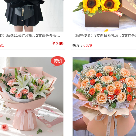
【海誓山盟】精选11朵红玫瑰，2支白色多头香水百合，搭配尤加利叶装饰。
￥209
81
热度：
6679