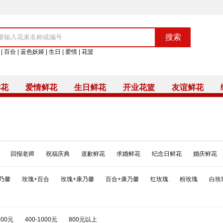
|
百合
|
蓝色妖姬
|
生日
|
爱情
|
花篮
鲜花
爱情鲜花
生日鲜花
开业花篮
友谊鲜花
回报老师
祝福庆典
道歉鲜花
求婚鲜花
纪念日鲜花
婚庆鲜花
乃馨
玫瑰+百合
玫瑰+康乃馨
百合+康乃馨
红玫瑰
粉玫瑰
白玫
600元
400-1000元
800元以上