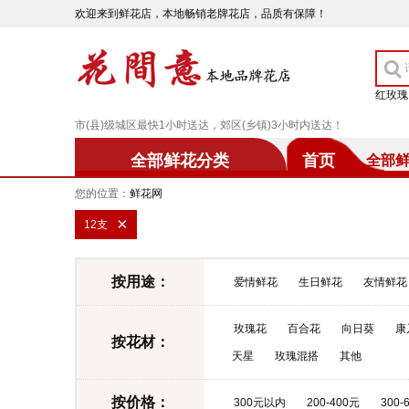
欢迎来到鲜花店，本地畅销老牌花店，品质有保障！
红玫瑰
市(县)级城区最快1小时送达，郊区(乡镇)3小时内送达！
全部鲜花分类
首页
全部
您的位置：
鲜花网
×
12支
按用途：
爱情鲜花
生日鲜花
友情鲜花
玫瑰花
百合花
向日葵
康
按花材：
天星
玫瑰混搭
其他
按价格：
300元以内
200-400元
300-