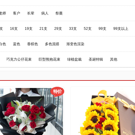
老师
客户
长辈
病人
祭奠
3支
16支
19支
21支
29支
33支
52支
99支
99支以上
白色
蓝色
香槟色
多色混搭
渐变色渲染
巧克力公仔花束
巨型熊抱花束
绿植盆栽
圣诞特辑
其他