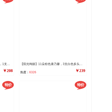
【皎洁如玉】8朵香槟玫瑰，3朵白玫瑰，1支白色多头白百合，搭配3支白桔梗，小雏菊，尤加利叶装饰。
【阳光绚丽】11朵粉色康乃馨，3支白色多头香水百合，满天星，黄莺装饰。
￥208
￥239
热度：
6326