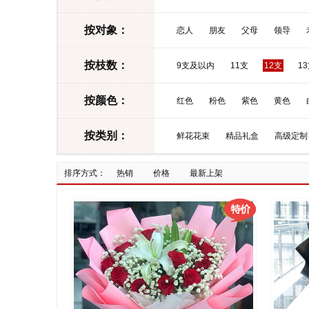
按对象：
恋人
朋友
父母
领导
按枝数：
9支及以内
11支
12支
1
按颜色：
红色
粉色
紫色
黄色
按类别：
鲜花花束
精品礼盒
高级定制
排序方式：
热销
价格
最新上架