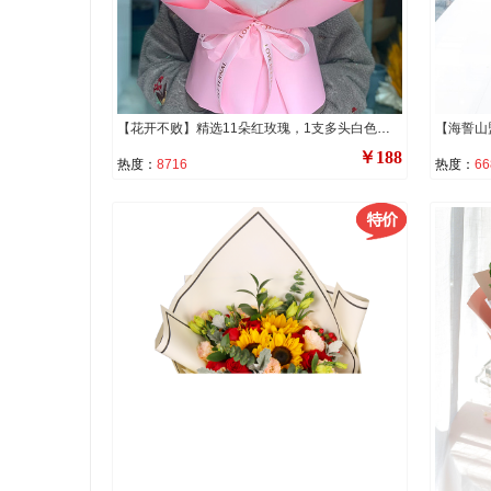
【花开不败】精选11朵红玫瑰，1支多头白色香水百合，搭配尤加利叶、满天星丰满装饰。
￥188
热度：
8716
热度：
66