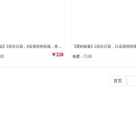
【志存高远】3支向日葵，8朵香槟色玫瑰，搭配5支橙色多头小玫瑰（断货则用5支洋桔梗代替），尤加利叶间插装饰。
￥228
35
热度：
7136
首页
<