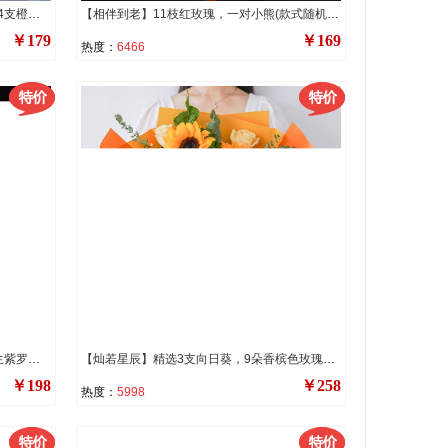
【一路有你】11支精品香槟玫瑰，搭配4支橙色多头小玫瑰，满天星，尤加利叶装饰。
【相伴到老】11枝红玫瑰，一对小熊(款式随机)，一条灯串，搭配白色满天星，尤加利叶。
￥179
￥169
热度：
6466
【无微不至】13朵粉色康乃馨，5朵永生紫罗兰（或洋桔梗），搭配九星叶或者尤加利叶装饰。
【灿若星辰】精选3支向日葵，9朵香槟色玫瑰，5支多头橙色小玫瑰（断货则用同数量洋桔梗替代），搭配小雏菊，尤加利叶装饰。
￥198
￥258
热度：
5998