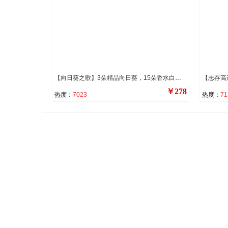
【向日葵之歌】3朵精品向日葵，15朵香水白百合，搭配巴西叶、红豆、桔梗装饰。
￥278
热度：
7023
热度：
71