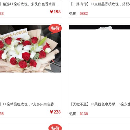
【四月天】精选11朵粉玫瑰、多头白色香水百合2枝、尤加利叶装饰。
￥198
33
热度：
6882
【情依旧】11朵精品红玫瑰，2支多头白色香水百合，搭配桔梗、尤加利叶间插。
￥228
58
热度：
6136