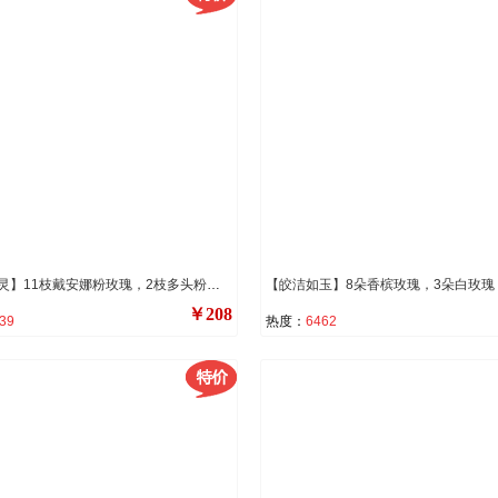
【粉色精灵】11枝戴安娜粉玫瑰，2枝多头粉百合，白色满天星，尤加利叶间插点缀。
￥208
39
热度：
6462