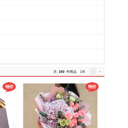
共
160
件商品 1/8
<
>