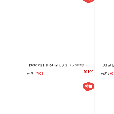
【浓浓深情】精选11朵粉玫瑰、8支洋桔梗（断货则用8支白玫瑰代替），尤加利叶、洋甘菊装饰。
￥199
热度：
7028
热度：
66