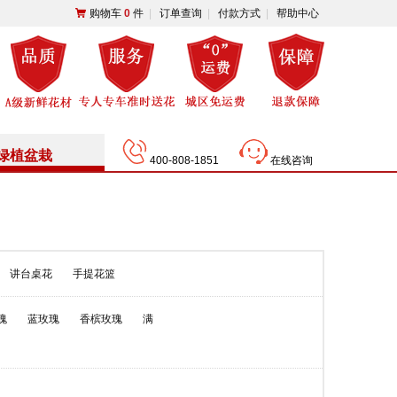
购物车
0
件
|
订单查询
|
付款方式
|
帮助中心
绿植盆栽
400-808-1851
在线咨询
讲台桌花
手提花篮
瑰
蓝玫瑰
香槟玫瑰
满