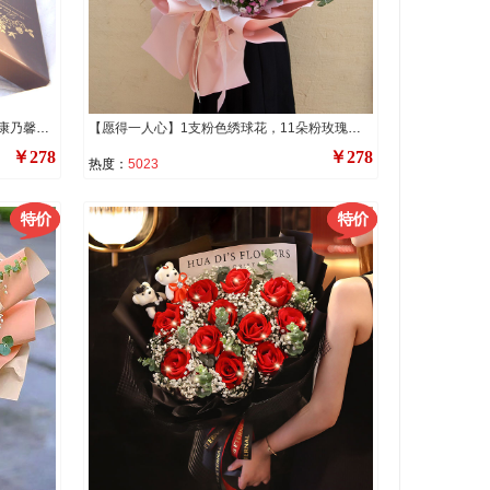
【阳光使者】9支向日葵礼盒，3支红色康乃馨，黄莺、红豆点缀。
【愿得一人心】1支粉色绣球花，11朵粉玫瑰，搭配3支洋桔梗，石竹梅，尤加利叶装饰。
￥278
￥278
热度：
5023