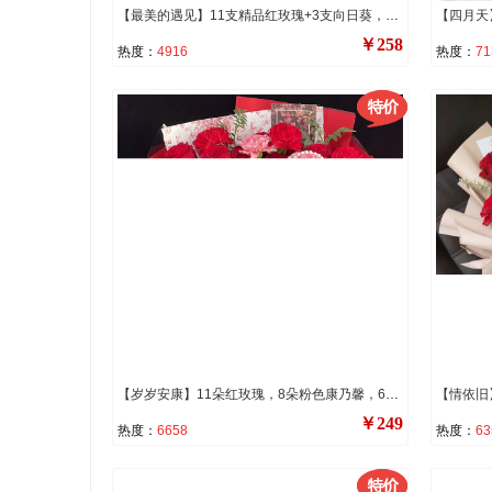
【最美的遇见】11支精品红玫瑰+3支向日葵，搭配5支香槟色洋桔梗、红豆、尤加利、银叶菊
￥258
热度：
4916
热度：
71
【岁岁安康】11朵红玫瑰，8朵粉色康乃馨，6朵红康乃馨，1条珠串，搭配九星叶或尤加利叶装饰。
￥249
热度：
6658
热度：
63