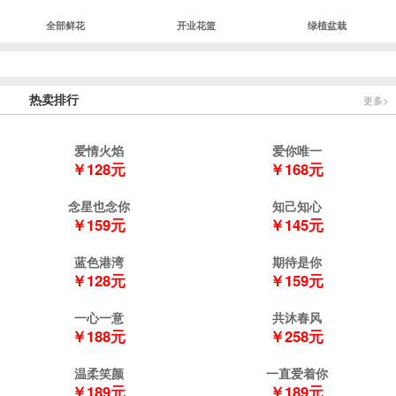
全部鲜花
开业花篮
绿植盆栽
热卖排行
更多>
爱情火焰
爱你唯一
￥128元
￥168元
念星也念你
知己知心
￥159元
￥145元
蓝色港湾
期待是你
￥128元
￥159元
一心一意
共沐春风
￥188元
￥258元
温柔笑颜
一直爱着你
￥189元
￥189元