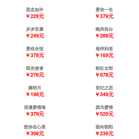
思念如许
爱你一生
￥229元
￥379元
岁岁安康
晚风告白
￥249元
￥289元
爱你永恒
相伴到老
￥378元
￥169元
阳光使者
粉红女郎
￥278元
￥678元
摘明月
世纪之恋
￥198元
￥349元
浪漫爱情海
因为爱情
￥379元
￥520元
想你在心里
面向朝阳
￥398元
￥239元