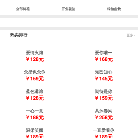
全部鲜花
开业花篮
绿植盆栽
热卖排行
更多>
爱情火焰
爱你唯一
￥128元
￥168元
念星也念你
知己知心
￥159元
￥145元
蓝色港湾
期待是你
￥128元
￥159元
一心一意
共沐春风
￥188元
￥258元
温柔笑颜
一直爱着你
￥189元
￥189元