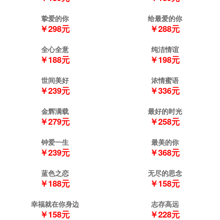
挚爱的你
给最爱的你
￥298元
￥288元
全心全意
纯洁情谊
￥188元
￥198元
世间美好
浓情蜜语
￥239元
￥336元
金辉满载
最好的时光
￥279元
￥258元
钟爱一生
最美的你
￥239元
￥368元
蓝色之恋
无尽的思念
￥188元
￥158元
幸福就在你身边
志存高远
￥158元
￥228元