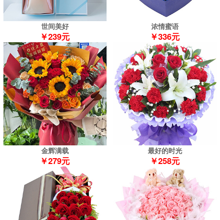
世间美好
浓情蜜语
￥239元
￥336元
金辉满载
最好的时光
￥279元
￥258元