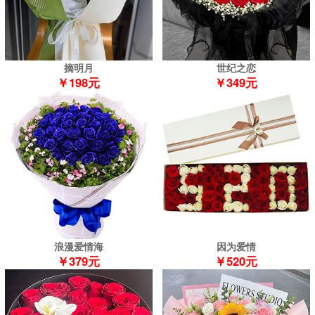
摘明月
世纪之恋
￥198元
￥349元
浪漫爱情海
因为爱情
￥379元
￥520元