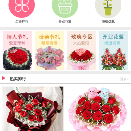
全部鲜花
开业花篮
绿植盆栽
热卖排行
更多>