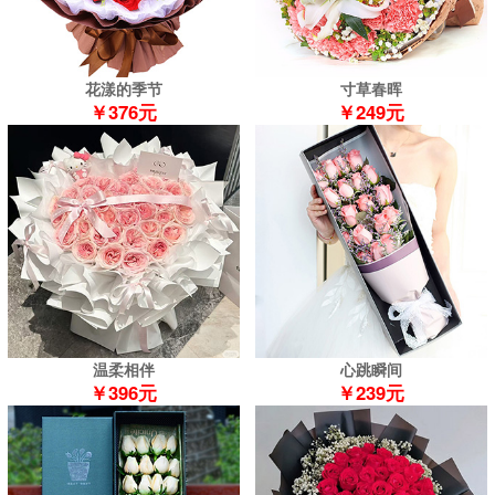
花漾的季节
寸草春晖
￥376元
￥249元
温柔相伴
心跳瞬间
￥396元
￥239元