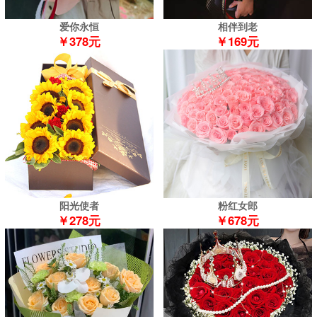
爱你永恒
相伴到老
￥378元
￥169元
阳光使者
粉红女郎
￥278元
￥678元