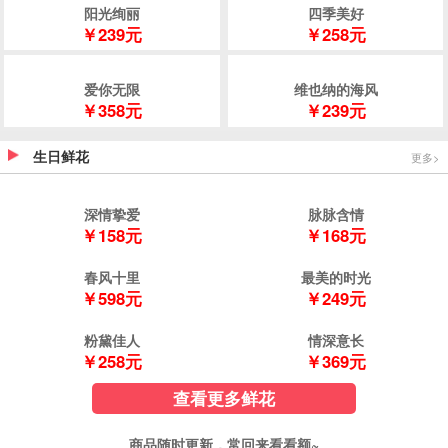
最浪漫
归途
￥168元
￥188元
精品推荐
阳光绚丽
四季美好
￥239元
￥258元
爱你无限
维也纳的海风
￥358元
￥239元
生日鲜花
更多>
深情挚爱
脉脉含情
￥158元
￥168元
春风十里
最美的时光
￥598元
￥249元