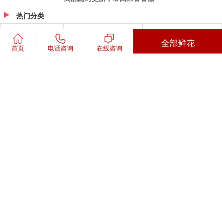
粉黛佳人
情深意长
￥258元
￥369元
查看更多鲜花
全部鲜花
首页
电话咨询
在线咨询
商品随时更新，常回来看看额~
热门分类
送女友
送长辈
特价鲜花
康乃馨
求婚必备
向日葵
返回顶部
订单查询
400-808-1851
24小时订花热线：