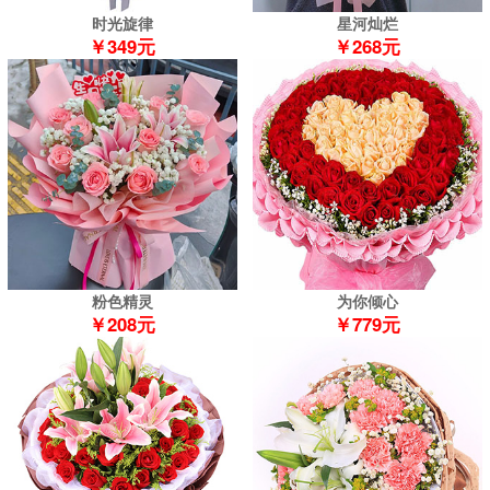
时光旋律
星河灿烂
￥349元
￥268元
粉色精灵
为你倾心
￥208元
￥779元