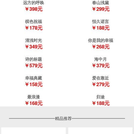
春山浅黛
￥299元
槟色祝福
￥178元
恒久诺言
￥188元
清浅时光
远方的呼唤
￥349元
￥398元
你是我的幸福
￥268元
诗的标题
海中月
￥579元
￥379元
幸福典藏
爱在靠近
￥158元
￥279元