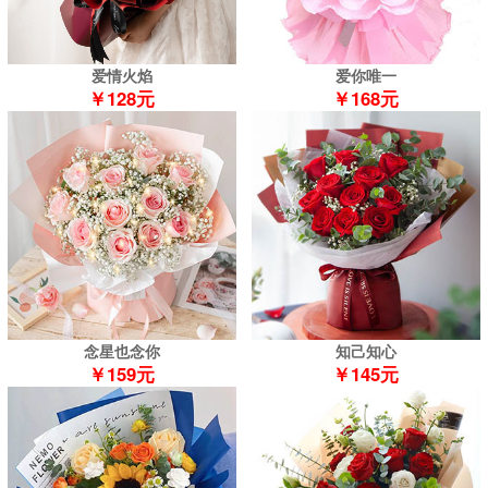
爱情火焰
爱你唯一
￥128元
￥168元
念星也念你
知己知心
￥159元
￥145元