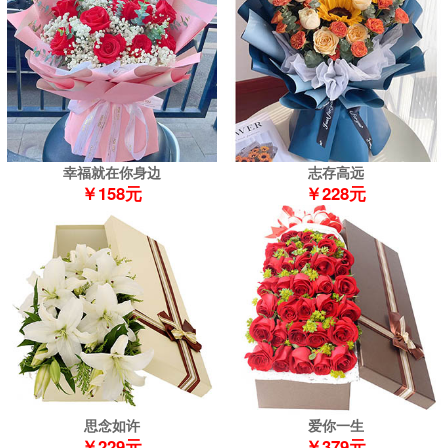
幸福就在你身边
志存高远
￥158元
￥228元
思念如许
爱你一生
￥229元
￥379元