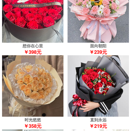
想你在心里
面向朝阳
￥398元
￥239元
时光悠悠
直到永远
￥358元
￥219元