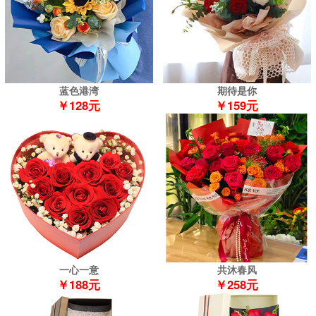
蓝色港湾
期待是你
￥128元
￥159元
一心一意
共沐春风
￥188元
￥258元