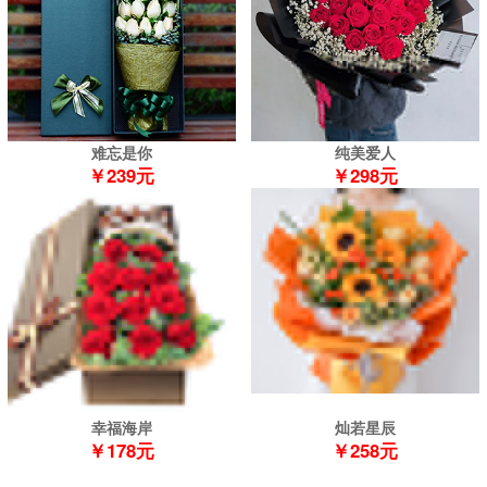
难忘是你
纯美爱人
￥239元
￥298元
幸福海岸
灿若星辰
￥178元
￥258元