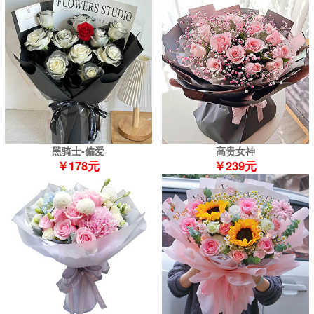
黑骑士-偏爱
高贵女神
￥178元
￥239元