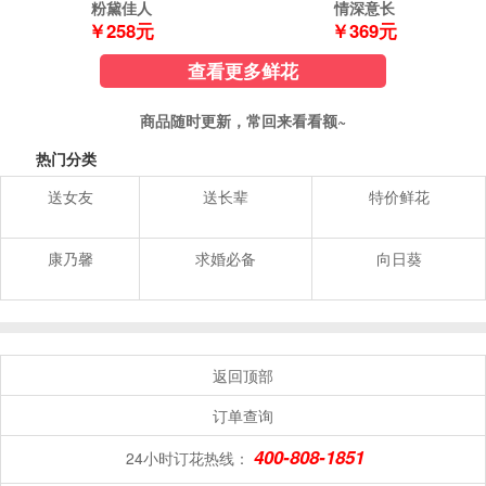
粉黛佳人
情深意长
￥258元
￥369元
查看更多鲜花
商品随时更新，常回来看看额~
热门分类
送女友
送长辈
特价鲜花
康乃馨
求婚必备
向日葵
返回顶部
订单查询
400-808-1851
24小时订花热线：