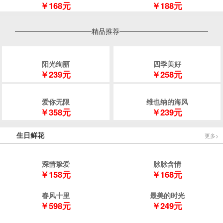
￥168元
￥188元
精品推荐
阳光绚丽
四季美好
￥239元
￥258元
爱你无限
维也纳的海风
￥358元
￥239元
生日鲜花
更多>
深情挚爱
脉脉含情
￥158元
￥168元
春风十里
最美的时光
￥598元
￥249元