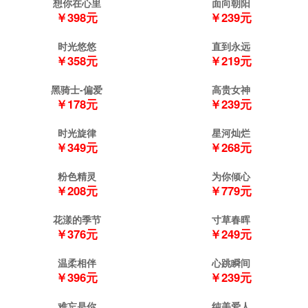
想你在心里
面向朝阳
￥398元
￥239元
时光悠悠
直到永远
￥358元
￥219元
黑骑士-偏爱
高贵女神
￥178元
￥239元
时光旋律
星河灿烂
￥349元
￥268元
粉色精灵
为你倾心
￥208元
￥779元
花漾的季节
寸草春晖
￥376元
￥249元
温柔相伴
心跳瞬间
￥396元
￥239元
难忘是你
纯美爱人