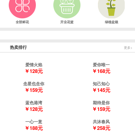
全部鲜花
开业花篮
绿植盆栽
热卖排行
更多>
爱情火焰
爱你唯一
￥128元
￥168元
念星也念你
知己知心
￥159元
￥145元
蓝色港湾
期待是你
￥128元
￥159元
一心一意
共沐春风
￥188元
￥258元