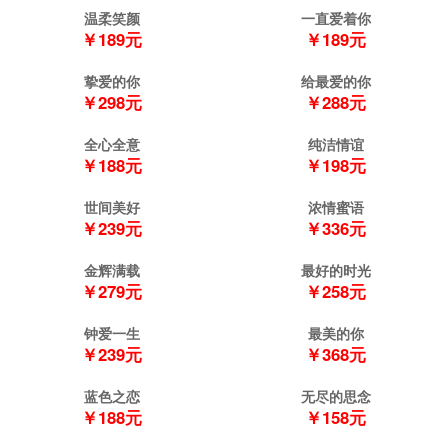
温柔笑颜
一直爱着你
￥189元
￥189元
挚爱的你
给最爱的你
￥298元
￥288元
全心全意
纯洁情谊
￥188元
￥198元
世间美好
浓情蜜语
￥239元
￥336元
金辉满载
最好的时光
￥279元
￥258元
钟爱一生
最美的你
￥239元
￥368元
蓝色之恋
无尽的思念
￥188元
￥158元