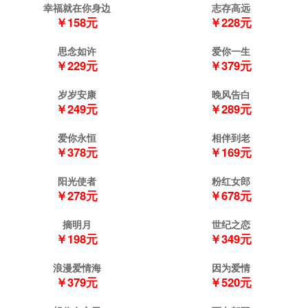
幸福就在你身边
志存高远
￥158元
￥228元
思念如许
爱你一生
￥229元
￥379元
岁岁安康
晚风告白
￥249元
￥289元
爱你永恒
相伴到老
￥378元
￥169元
阳光使者
粉红女郎
￥278元
￥678元
摘明月
世纪之恋
￥198元
￥349元
浪漫爱情海
因为爱情
￥379元
￥520元