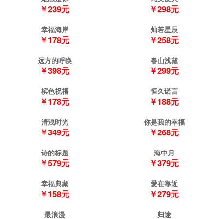
￥239元
￥298元
幸福海岸
灿若星辰
￥178元
￥258元
远方的呼唤
春山浅黛
￥398元
￥299元
槟色祝福
恒久诺言
￥178元
￥188元
清浅时光
你是我的幸福
￥349元
￥268元
诗的标题
海中月
￥579元
￥379元
幸福典藏
爱在靠近
￥158元
￥279元
最浪漫
归途