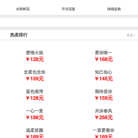
全部鲜花
开业花篮
绿植盆栽
热卖排行
更多>
爱情火焰
爱你唯一
￥128元
￥168元
念星也念你
知己知心
￥159元
￥145元
蓝色港湾
期待是你
￥128元
￥159元
一心一意
共沐春风
￥188元
￥258元
温柔笑颜
一直爱着你
￥189元
￥189元